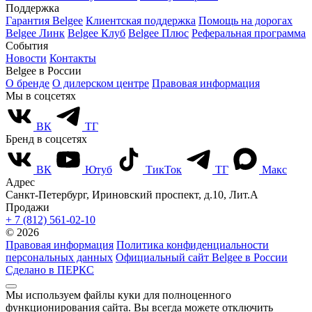
Поддержка
Гарантия Belgee
Клиентская поддержка
Помощь на дорогах
Belgee Линк
Belgee Клуб
Belgee Плюс
Реферальная программа
События
Новости
Контакты
Belgee в России
О бренде
О дилерском центре
Правовая информация
Мы в соцсетях
ВК
ТГ
Бренд в соцсетях
ВК
Ютуб
ТикТок
ТГ
Макс
Адрес
Санкт-Петербург, Ириновский проспект, д.10, Лит.А
Продажи
+ 7 (812) 561-02-10
© 2026
Правовая информация
Политика конфиденциальности
персональных данных
Официальный сайт Belgee в России
Сделано в ПЕРКС
Мы используем файлы куки для полноценного
функционирования сайта. Вы всегда можете отключить