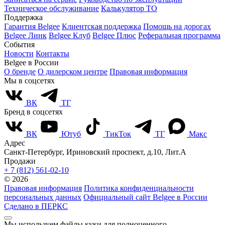
Техническое обслуживание
Калькулятор ТО
Поддержка
Гарантия Belgee
Клиентская поддержка
Помощь на дорогах
Belgee Линк
Belgee Клуб
Belgee Плюс
Реферальная программа
События
Новости
Контакты
Belgee в России
О бренде
О дилерском центре
Правовая информация
Мы в соцсетях
ВК
ТГ
Бренд в соцсетях
ВК
Ютуб
ТикТок
ТГ
Макс
Адрес
Санкт-Петербург, Ириновский проспект, д.10, Лит.А
Продажи
+ 7 (812) 561-02-10
© 2026
Правовая информация
Политика конфиденциальности
персональных данных
Официальный сайт Belgee в России
Сделано в ПЕРКС
Мы используем файлы куки для полноценного