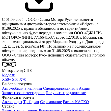
С 01.09.2025 г. ООО «Слава Моторс Рус» не является
официальным дистрибьютором автомобилей «Belgee», с
01.09.2025 г. права и обязанности по гарантийному
обслуживанию будут переданы компании ООО «ДЖИЛИ-
МОТОРС» (ИНН: 7716641537, адрес 127018, г. Москва, вн.
тер. г. муниципальный округ Марьина Роща, ул. Двинцев, д.
12, к. 1, эт. 5, пом/ком I/8). По заявкам на послепродажное
обслуживание, поданным до 31.08.2025 г. включительно,
ООО «Слава Моторс Рус» исполнит обязательства в полном
объеме.
Мотор Ленд СПБ
Модели
X50+
S50
X70
Выбор и покупка
Автомобили в наличии
Спецпредложения и Акции
Записаться на тест-драйв
Получить предложение
Финансы и услуги
Автокредит
Трейд-ин
Страхование
Расчет КАСКО
Сервис
Записаться на сервис
Руководство по эксплуатации