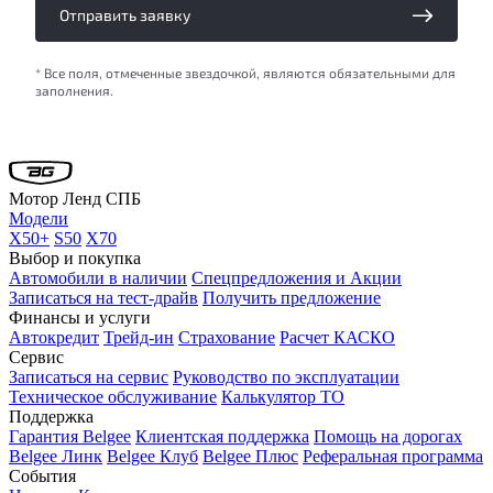
Отправить заявку
* Все поля, отмеченные звездочкой, являются обязательными для
заполнения.
Мотор Ленд СПБ
Модели
X50+
S50
X70
Выбор и покупка
Автомобили в наличии
Спецпредложения и Акции
Записаться на тест-драйв
Получить предложение
Финансы и услуги
Автокредит
Трейд-ин
Страхование
Расчет КАСКО
Сервис
Записаться на сервис
Руководство по эксплуатации
Техническое обслуживание
Калькулятор ТО
Поддержка
Гарантия Belgee
Клиентская поддержка
Помощь на дорогах
Belgee Линк
Belgee Клуб
Belgee Плюс
Реферальная программа
События