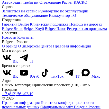
Автокредит
Трейд-ин
Страхование
Расчет КАСКО
Сервис
Записаться на сервис
Руководство по эксплуатации
Техническое обслуживание
Калькулятор ТО
Поддержка
Гарантия Belgee
Клиентская поддержка
Помощь на дорогах
Belgee Линк
Belgee Клуб
Belgee Плюс
Реферальная программа
События
Новости
Контакты
Belgee в России
О бренде
О дилерском центре
Правовая информация
Мы в соцсетях
ВК
ТГ
Бренд в соцсетях
ВК
Ютуб
ТикТок
ТГ
Макс
Адрес
Санкт-Петербург, Ириновский проспект, д.10, Лит.А
Продажи
+ 7 (812) 561-02-10
© 2026
Правовая информация
Политика конфиденциальности
персональных данных
Официальный сайт Belgee в России